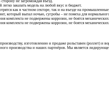
 сторону не загромождая въезд.
 легко заказать модель на любой вкус и бюджет.
рятся как в частном секторе, так и на въезде на промышленные
нег, который выпал ночью, сугробы – не помеха для нормально
ния комплекта не подвержены коррозии, не боятся механически
ния комплекта не подвержены коррозии, не боятся механически
производству, изготовлению и продаже рольставен (роллет) и в
нного производства и наших партнёров. Мы является лидирующе