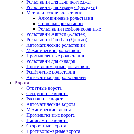
Рольставни для дачи (коттеджа)
Рольставни для веранды (беседки)
Металлические рольставни
Алюминиевые рольставни
Стальные рольставни
Рольставни перфорированные
Рольставни Alutech (Алютех)
Рольставни Doorhan (Дорхан)
Автоматические рольставни
Механические рольставни
Промышленные рольставни
Рольставни для складов
Противопожарные рольставни
Решётчатые рольставни
Автоматика для рольставней
Ворота
Откатные ворота
Секционные ворота
Распашные ворота
Автоматические ворота
Механические ворота
Промышленные ворота
Панорамные ворота
Скоростные ворота
Противопожарные ворота