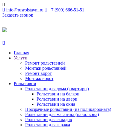
info@rusrolstavni.ru
+7 (909) 666-51-51
Заказать звонок
Главная
Услуги
Ремонт рольставней
Монтаж рольставней
Ремонт ворот
Монтаж ворот
Рольставни
Рольcтавни для дома (квартиры)
Рольставни на балкон
Рольставни на двери
Рольставни на окна
Прозрачные рольставни (из поликарбоната)
Рольставни для магазина (павильона)
Рольставни для складов
Рольставни для гаража