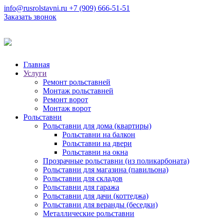
info@rusrolstavni.ru
+7 (909) 666-51-51
Заказать звонок
Главная
Услуги
Ремонт рольставней
Монтаж рольставней
Ремонт ворот
Монтаж ворот
Рольставни
Рольcтавни для дома (квартиры)
Рольставни на балкон
Рольставни на двери
Рольставни на окна
Прозрачные рольставни (из поликарбоната)
Рольставни для магазина (павильона)
Рольставни для складов
Рольставни для гаража
Рольставни для дачи (коттеджа)
Рольставни для веранды (беседки)
Металлические рольставни