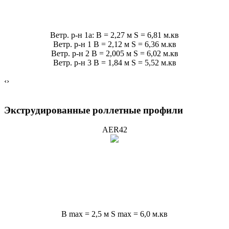
Ветр. р-н 1a: B = 2,27 м S = 6,81 м.кв
Ветр. р-н 1 B = 2,12 м S = 6,36 м.кв
Ветр. р-н 2 B = 2,005 м S = 6,02 м.кв
Ветр. р-н 3 B = 1,84 м S = 5,52 м.кв
‹
›
Экструдированные роллетные профили
AER42
B max = 2,5 м S max = 6,0 м.кв